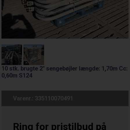
10 stk. brugte 2" sengebøjler længde: 1,70m Cc:
0,60m S124
Varenr.:
335110070491
Ring for pristilbud på