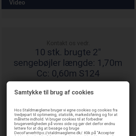
Video
Kontakt os vedr.
10 stk. brugte 2"
sengebøjler længde: 1,70m
Cc: 0,60m S124
Samtykke til brug af cookies
Hos Staldmæglerne bruger vi egne cookies og cookies fra
tredjepart til optimering, statistik, markedsføring og for at
målrette indhold. Vi bruger cookies til at forbedrer
brugervenligheden på vores side og gør det derfor endnu
lettere for at dig at besøge og bruge
DecoFarverhttps://staldmaeglerne.dk/. Klik på "Accepter