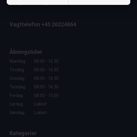
info@staldmaeglerne.dk
Vagttelefon +45 26224864
Åbningstider
Mandag
08.00 - 16.30
Tirsdag
08.00 - 16.30
Onsdag
08.00 - 16.30
Torsdag
08.00 - 16.30
Fredag
08.00 - 15.00
Lørdag
Lukket
Søndag
Lukket
Kategorier