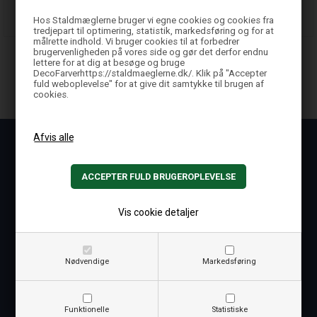
BESTIL
BESTIL
Hos Staldmæglerne bruger vi egne cookies og cookies fra
tredjepart til optimering, statistik, markedsføring og for at
målrette indhold. Vi bruger cookies til at forbedrer
brugervenligheden på vores side og gør det derfor endnu
lettere for at dig at besøge og bruge
DecoFarverhttps://staldmaeglerne.dk/. Klik på "Accepter
fuld weboplevelse" for at give dit samtykke til brugen af
cookies.
Kontakt
Staldmæglerne A/S
Tirslundvej 34
DK-6650 Brørup
Vis cookie detaljer
Ring til os på
+45 76600003
Nødvendige
Markedsføring
Ring direkte til lager på
+45 69884403
Skriv til os på
Funktionelle
Statistiske