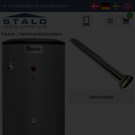
Vi sælger både nyt og brugt inventar
0
Forside
/
Varmtvandsbeholdere
Reservedele