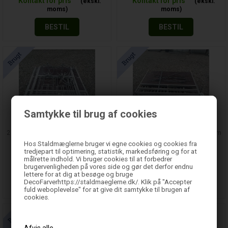
Kontakt for pris
Kontakt for pris
BESTIL
BESTIL
Samtykke til brug af cookies
2 stk. brugte kalvebokse 90x120 cm
2 stk. brugte kalvebokse 95x137 cm
Kb102
Kb105
Hos Staldmæglerne bruger vi egne cookies og cookies fra
tredjepart til optimering, statistik, markedsføring og for at
Kontakt for pris
Kontakt for pris
målrette indhold. Vi bruger cookies til at forbedrer
brugervenligheden på vores side og gør det derfor endnu
lettere for at dig at besøge og bruge
DecoFarverhttps://staldmaeglerne.dk/. Klik på "Accepter
BESTIL
BESTIL
fuld weboplevelse" for at give dit samtykke til brugen af
cookies.