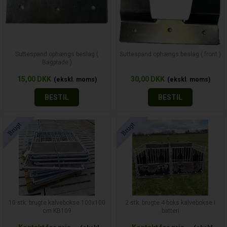
Suttespand ophængs beslag (
Suttespand ophængs beslag ( front )
Bagplade )
15,00
DKK
30,00
DKK
BESTIL
BESTIL
10 stk. brugte kalvebokse 100x100
2 stk. brugte 4-boks kalvebokse i
cm KB109
batteri