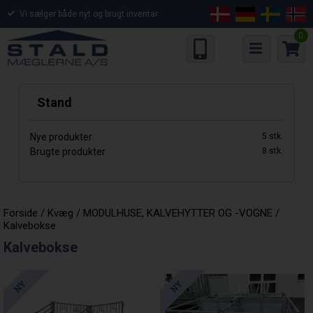
Vi sælger både nyt og brugt inventar
0
Stand
Nye produkter
5
Brugte produkter
8
Forside
/
Kvæg
/
MODULHUSE, KALVEHYTTER OG -VOGNE
/
Kalvebokse
Kalvebokse