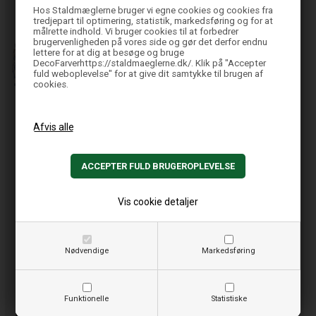
Hos Staldmæglerne bruger vi egne cookies og cookies fra
tredjepart til optimering, statistik, markedsføring og for at
målrette indhold. Vi bruger cookies til at forbedrer
brugervenligheden på vores side og gør det derfor endnu
lettere for at dig at besøge og bruge
DecoFarverhttps://staldmaeglerne.dk/. Klik på "Accepter
fuld weboplevelse" for at give dit samtykke til brugen af
cookies.
Ulla Kjær Petersen
Lone Steiner
Administrations- og
Teknisk designer
økonomichef
info@staldmaeglerne.dk
Tlf.: +45 76600003
ulla@staldmaeglerne.dk
info@staldmaeglerne.dk
Vis cookie detaljer
Nødvendige
Markedsføring
Funktionelle
Statistiske