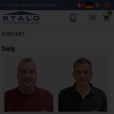
Vi sælger både nyt og brugt inventar
0
KONTAKT
Salg