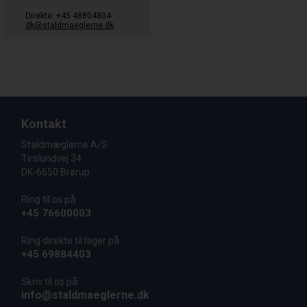
Direkte: +45 48804804
dk@staldmaeglerne.dk
Kontakt
Staldmæglerne A/S
Tirslundvej 34
DK-6650 Brørup
Ring til os på
+45 76600003
Ring direkte til lager på
+45 69884403
Skriv til os på
info@staldmaeglerne.dk