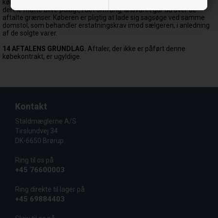
køberen pligtig til at skadesløsholde sælgeren for det ansvar, som
denne måtte blive pålagt, i det omfang, ansvaret går ud over de
aftalte grænser. Køberen er pligtig at lade sig sagsøge ved samme
domstol, som behandler erstatningskrav imod sælgeren, i anledning
af de solgte varer.
14 AFTALENS GRUNDLAG.
Aftaler, der ikke er påført denne
købekontrakt, er ugyldige.
Kontakt
Staldmæglerne A/S
Tirslundvej 34
DK-6650 Brørup
Ring til os på
+45 76600003
Ring direkte til lager på
+45 69884403