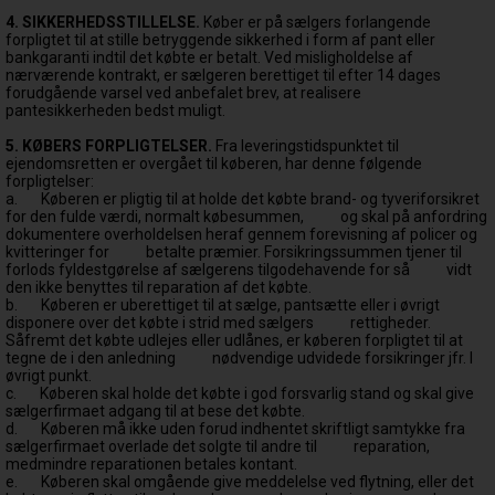
4. SIKKERHEDSSTILLELSE.
Køber er på sælgers forlangende
forpligtet til at stille betryggende sikkerhed i form af pant eller
bankgaranti indtil det købte er betalt. Ved misligholdelse af
nærværende kontrakt, er sælgeren berettiget til efter 14 dages
forudgående varsel ved anbefalet brev, at realisere
pantesikkerheden bedst muligt.
5. KØBERS FORPLIGTELSER.
Fra leveringstidspunktet til
ejendomsretten er overgået til køberen, har denne følgende
forpligtelser:
a.
Køberen er pligtig til at holde det købte brand- og tyveriforsikret
for den fulde værdi, normalt købesummen,
og skal på anfordring
dokumentere overholdelsen heraf gennem forevisning af policer og
kvitteringer for
betalte præmier. Forsikringssummen tjener til
forlods fyldestgørelse af sælgerens tilgodehavende for så
vidt
den ikke benyttes til reparation af det købte.
b.
Køberen er uberettiget til at sælge, pantsætte eller i øvrigt
disponere over det købte i strid med sælgers
rettigheder.
Såfremt det købte udlejes eller udlånes, er køberen forpligtet til at
tegne de i den anledning
nødvendige udvidede forsikringer jfr. I
øvrigt punkt.
c.
Køberen skal holde det købte i god forsvarlig stand og skal give
sælgerfirmaet adgang til at bese det købte.
d.
Køberen må ikke uden forud indhentet skriftligt samtykke fra
sælgerfirmaet overlade det solgte til andre til
reparation,
medmindre reparationen betales kontant.
e.
Køberen skal omgående give meddelelse ved flytning, eller det