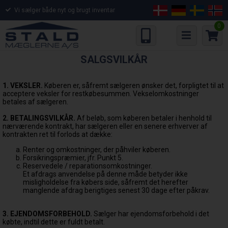
Vi sælger både nyt og brugt inventar
0
SALGSVILKÅR
1. VEKSLER.
Køberen er, såfremt sælgeren ønsker det, forpligtet til at
acceptere veksler for restkøbesummen. Vekselomkostninger
betales af sælgeren.
2. BETALINGSVILKÅR.
Af beløb, som køberen betaler i henhold til
nærværende kontrakt, har sælgeren eller en senere erhverver af
kontrakten ret til forlods at dække:
Renter og omkostninger, der påhviler køberen.
Forsikringspræmier, jfr. Punkt 5.
Reservedele / reparationsomkostninger.
Et afdrags anvendelse på denne måde betyder ikke
misligholdelse fra købers side, såfremt det herefter
manglende afdrag berigtiges senest 30 dage efter påkrav.
3. EJENDOMSFORBEHOLD.
Sælger har ejendomsforbehold i det
købte, indtil dette er fuldt betalt.