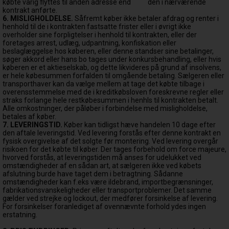
købte varig flyttes til anden adresse end
den i nærværende
kontrakt anførte.
6. MISLIGHOLDELSE.
Såfremt køber ikke betaler afdrag og renter i
henhold til de i kontrakten fastsatte frister eller i øvrigt ikke
overholder sine forpligtelser i henhold til kontrakten, eller der
foretages arrest, udlæg, udpantning, konfiskation eller
beslaglæggelse hos køberen, eller denne standser sine betalinger,
søger akkord eller hans bo tages under konkursbehandling, eller hvis
køberen er et aktieselskab, og dette likvideres på grund af insolvens,
er hele købesummen forfalden til omgående betaling. Sælgeren eller
transporthaver kan da vælge mellem at tage det købte tilbage i
overensstemmelse med de i kreditkøbsloven foreskrevne regler eller
straks forlange hele restkøbesummen i henhls til kontrakten betalt.
Alle omkostninger, der påløber i forbindelse med misligholdelse,
betales af køber.
7. LEVERINGSTID.
Køber kan tidligst hæve handelen 10 dage efter
den aftale leveringstid. Ved levering forstås efter denne kontrakt en
fysisk overgivelse af det solgte før montering. Ved levering overgår
risikoen for det købte til køber. Der tages forbehold om force majeure,
hvorved forstås, at leveringstiden må anses for udelukket ved
omstændigheder af en sådan art, at sælgeren ikke ved købets
afslutning burde have taget dem i betragtning. Sådanne
omstændigheder kan f.eks være ildebrand, importbegrænsninger,
fabrikationsvanskeligheder eller transportproblemer. Det samme
gælder ved strejke og lockout, der medfører forsinkelse af levering.
For forsinkelser foranlediget af ovennævnte forhold ydes ingen
erstatning.