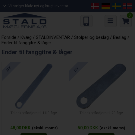
Vi sælger både nyt og brugt inventar
0
Forside
/
Kvæg
/
STALDINVENTAR
/
Stolper og beslag
/
Beslag
/
Ender til fanggitre & låger
Ender til fanggitre & låger
Teleskopfladjern til 1½" låge
Teleskopfladjern til 2" låge
48,00
DKK
50,00
DKK