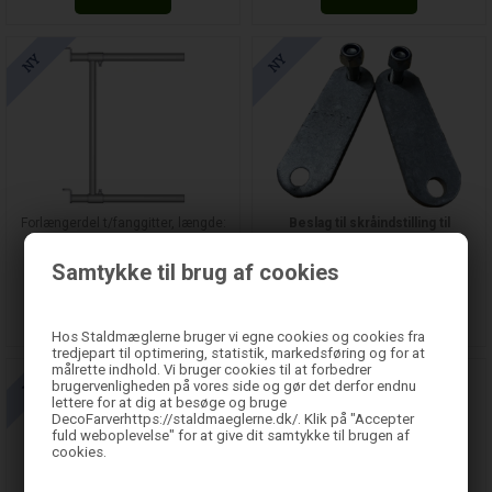
Forlængerdel t/fanggitter, længde:
Beslag til skråindstilling til
75 cm. (Jourdain)
fanggitter
Samtykke til brug af cookies
391,00
DKK
Kontakt for pris
BESTIL
BESTIL
Hos Staldmæglerne bruger vi egne cookies og cookies fra
tredjepart til optimering, statistik, markedsføring og for at
målrette indhold. Vi bruger cookies til at forbedrer
brugervenligheden på vores side og gør det derfor endnu
lettere for at dig at besøge og bruge
DecoFarverhttps://staldmaeglerne.dk/. Klik på "Accepter
fuld weboplevelse" for at give dit samtykke til brugen af
cookies.