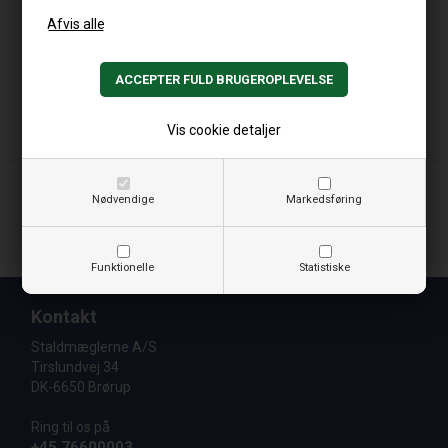
Hængsel til 2" rør
Vinkelbeslag til 5-rørs marklåge
230,00
DKK
114,00
DKK
Vis cookie detaljer
BESTIL
BESTIL
Nødvendige
Markedsføring
Funktionelle
Statistiske
Kontakt
Staldmæglerne A/S
Tirslundvej 34
DK-6650 Brørup
Ring til os på
+45 76600003