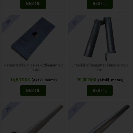
BESTIL
BESTIL
Gevindstykke til Teleskopfladjern 8 x
Endedel til fanggitter, længde: 29,3
30 x 80
cm.
14,50
DKK
70,00
DKK
BESTIL
BESTIL