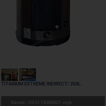
TITANIUM EXTREME INDIRECT/ 250L.
Varenr.:
HX3113006807-styk