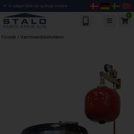
Vi sælger både nyt og brugt inventar
0
Forside
/
Varmtvandsbeholdere