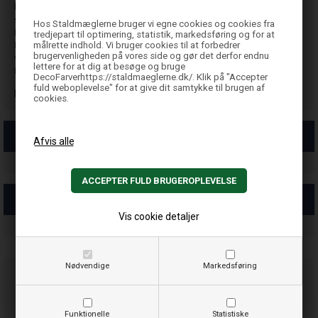
korrosionsbestandig efter behandling i en patenteret
syrebehandling.
Hos Staldmæglerne bruger vi egne cookies og cookies fra
LEVETID
tredjepart til optimering, statistik, markedsføring og for at
målrette indhold. Vi bruger cookies til at forbedrer
Når den er installeret korrekt og instruktionerne vedrørende
brugervenligheden på vores side og gør det derfor endnu
vandkvalitet ellers er overholdt, har Høiax Titanium
lettere for at dig at besøge og bruge
Extreme Indirect og Titanium Agri en høj levetid.
DecoFarverhttps://staldmaeglerne.dk/. Klik på "Accepter
fuld weboplevelse" for at give dit samtykke til brugen af
Mål: Ø580 x 1666 Watt 5000 vægt 55 kg
cookies.
PDF
Video
Vis cookie detaljer
Nødvendige
Markedsføring
Kontakt os vedr.
TITANIUM EXTREME
Funktionelle
Statistiske