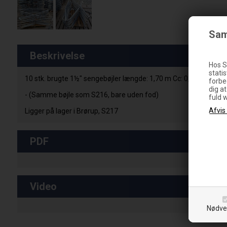
Sam
Beskrivelse
Hos S
statis
10 stk. brugte 1½" sengebøjler længde: 1,70 m Cc: 0,66 m
forbe
dig a
- (Samme bøjle som S216, bare uden fod)
fuld 
Ligger på lager i Brørup, S217
PDF
Video
Nødve