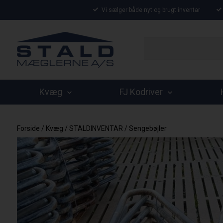
Vi sælger både nyt og brugt inventar
Kvæg
FJ Kodriver
Forside
/
Kvæg
/
STALDINVENTAR
/
Sengebøjler