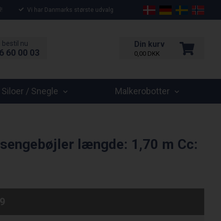
!
Vi har Danmarks største udvalg
 bestil nu
Din kurv
6 60 00 03
0,00
DKK
Siloer / Snegle
Malkerobotter
 sengebøjler længde: 1,70 m Cc:
9