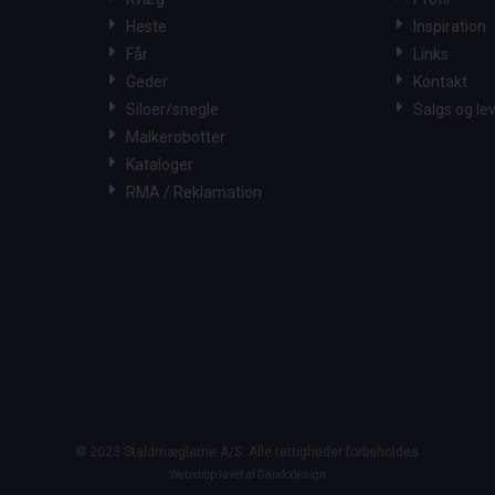
Heste
Inspiration
Får
Links
Geder
Kontakt
Siloer/snegle
Salgs og le
Malkerobotter
Kataloger
RMA / Reklamation
© 2023 Staldmæglerne A/S. Alle rettigheder forbeholdes
Webshop lavet af Dandodesign