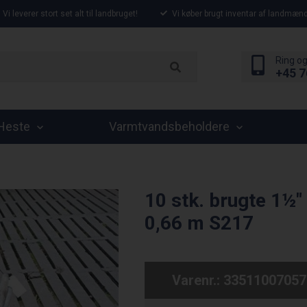
Vi leverer stort set alt til landbruget!
Vi køber brugt inventar af landmænd
Ring og
+45 7
Heste
Varmtvandsbeholdere
10 stk. brugte 1½"
0,66 m S217
Varenr.:
33511007057