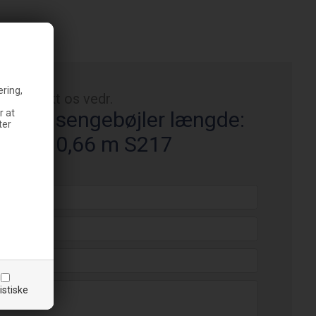
ering,
Kontakt os vedr.
r at
te 1½" sengebøjler længde:
ter
 m Cc: 0,66 m S217
istiske