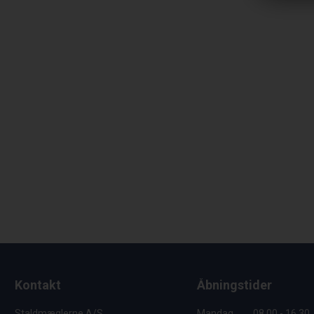
Kontakt
Åbningstider
Staldmæglerne A/S
Mandag
08.00 - 16.30