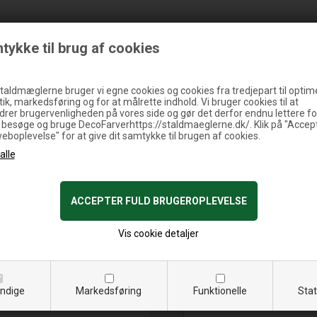
tykke til brug af cookies
taldmæglerne bruger vi egne cookies og cookies fra tredjepart til optim
tik, markedsføring og for at målrette indhold. Vi bruger cookies til at
drer brugervenligheden på vores side og gør det derfor endnu lettere fo
10 stk. brug
t besøge og bruge DecoFarverhttps://staldmaeglerne.dk/. Klik på "Accep
weboplevelse" for at give dit samtykke til brugen af cookies.
1,70
Vis cookie detaljer
ndige
Markedsføring
Funktionelle
Stat