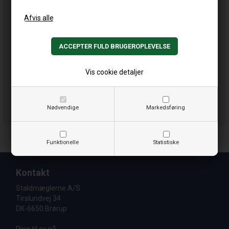
Vis cookie detaljer
Nødvendige
Markedsføring
Funktionelle
Statistiske
Kontakt
Staldmæglerne A/S
Tirslundvej 34
DK-6650 Brørup