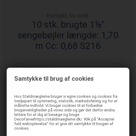
Kontakt os vedr.
10 stk. brugte 1½"
sengebøjler længde: 1,70
m Cc: 0,68 S216
Samtykke til brug af cookies
Hos Staldmæglerne bruger vi egne cookies og cookies fra
tredjepart til optimering, statistik, markedsføring og for at
målrette indhold. Vi bruger cookies til at forbedrer
brugervenligheden på vores side og gør det derfor endnu
lettere for at dig at besøge og bruge
DecoFarverhttps://staldmaeglerne.dk/. Klik på "Accepter
fuld weboplevelse" for at give dit samtykke til brugen af
cookies.