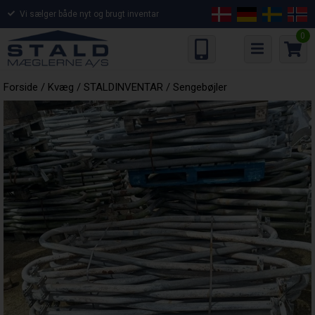
Vi sælger både nyt og brugt inventar
0
Forside
/
Kvæg
/
STALDINVENTAR
/
Sengebøjler