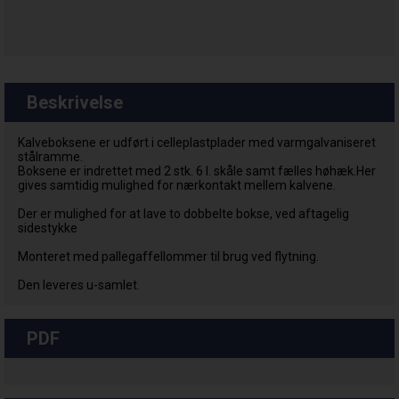
Beskrivelse
Kalveboksene er udført i celleplastplader med varmgalvaniseret
stålramme.
Boksene er indrettet med 2 stk. 6 l. skåle samt fælles høhæk.Her
gives samtidig mulighed for nærkontakt mellem kalvene.
Der er mulighed for at lave to dobbelte bokse, ved aftagelig
sidestykke
Monteret med pallegaffellommer til brug ved flytning.
Den leveres u-samlet.
PDF