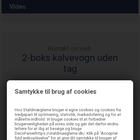
Video
Kontakt os vedr.
2-boks kalvevogn uden
tag
Samtykke til brug af cookies
Hos Staldmæglerne bruger vi egne cookies og cookies fra
tredjepart til optimering, statistik, markedsføring og for at
målrette indhold. Vi bruger cookies til at forbedrer
brugervenligheden på vores side og gør det derfor endnu
lettere for at dig at besøge og bruge
DecoFarverhttps://staldmaeglerne.dk/. Klik på "Accepter
fuld weboplevelse" for at give dit samtykke til brugen af