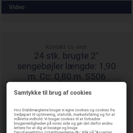
Video
Kontakt os vedr.
24 stk. brugte 2"
sengebøjler længde: 1,90
m. Cc: 0,80 m. S506
Samtykke til brug af cookies
Hos Staldmæglerne bruger vi egne cookies og cookies fra
tredjepart til optimering, statistik, markedsføring og for at
målrette indhold. Vi bruger cookies til at forbedrer
brugervenligheden på vores side og gør det derfor endnu
lettere for at dig at besøge og bruge
DecoFarverhttps://staldmaeglerne.dk/. Klik på "Accepter