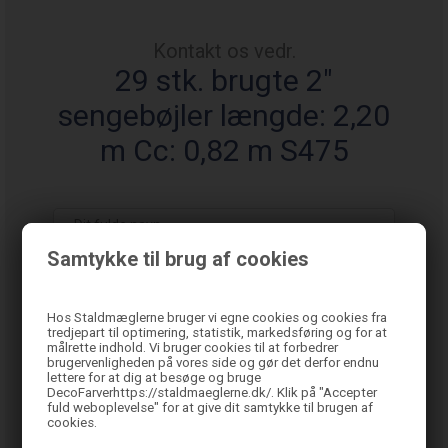
Kontakt os vedr.
29 stk. brugte 2"
sengebøjler længde: 2,20
m Cc: 0,82 m S475
Samtykke til brug af cookies
Hos Staldmæglerne bruger vi egne cookies og cookies fra
tredjepart til optimering, statistik, markedsføring og for at
målrette indhold. Vi bruger cookies til at forbedrer
brugervenligheden på vores side og gør det derfor endnu
lettere for at dig at besøge og bruge
DecoFarverhttps://staldmaeglerne.dk/. Klik på "Accepter
fuld weboplevelse" for at give dit samtykke til brugen af
cookies.