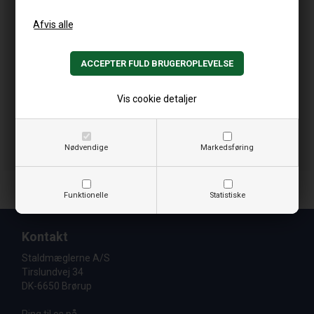
Vis cookie detaljer
Nødvendige
Markedsføring
Funktionelle
Statistiske
Kontakt
Staldmæglerne A/S
Tirslundvej 34
DK-6650 Brørup