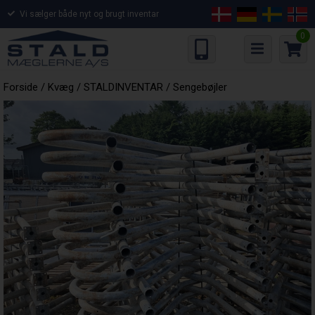
Vi sælger både nyt og brugt inventar
0
Forside
/
Kvæg
/
STALDINVENTAR
/
Sengebøjler