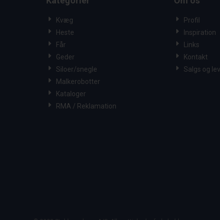
Kategorier
Om os
Kvæg
Profil
Heste
Inspiration
Får
Links
Geder
Kontakt
Siloer/snegle
Salgs og le
Malkerobotter
Kataloger
RMA / Reklamation