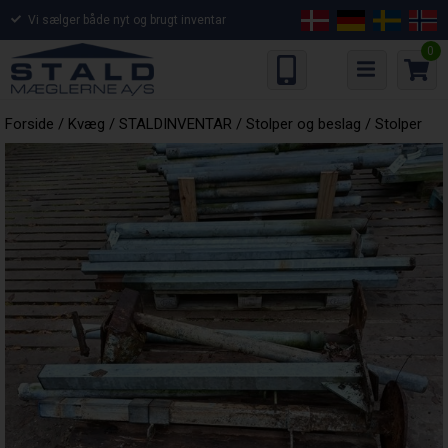
Vi sælger både nyt og brugt inventar
0
Forside
/
Kvæg
/
STALDINVENTAR
/
Stolper og beslag
/
Stolper