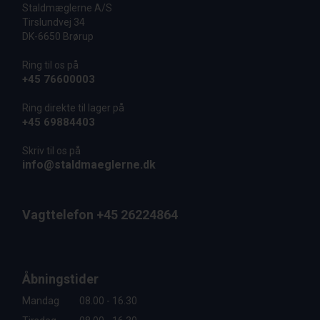
Staldmæglerne A/S
Tirslundvej 34
DK-6650 Brørup
Ring til os på
+45 76600003
Ring direkte til lager på
+45 69884403
Skriv til os på
info@staldmaeglerne.dk
Vagttelefon +45 26224864
Åbningstider
Mandag
08.00 - 16.30