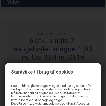
Video
Kontakt os vedr.
6 stk. brugte 2"
sengebøjler længde: 1,90
m. Cc: 0,84 m. S519
Samtykke til brug af cookies
Hos Staldmæglerne bruger vi egne cookies og cookies fra
tredjepart til optimering, statistik, markedsføring og for at
målrette indhold. Vi bruger cookies til at forbedrer
brugervenligheden på vores side og gør det derfor endnu
lettere for at dig at besøge og bruge
DecoFarverhttps://staldmaeglerne.dk/. Klik på "Accepter