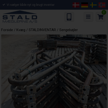
Vi sælger både nyt og brugt inventar
0
Forside
/
Kvæg
/
STALDINVENTAR
/
Sengebøjler