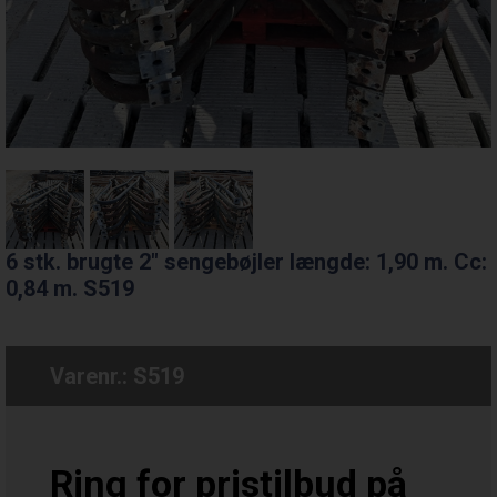
6 stk. brugte 2" sengebøjler længde: 1,90 m. Cc:
0,84 m. S519
Varenr.:
S519
Ring for pristilbud på