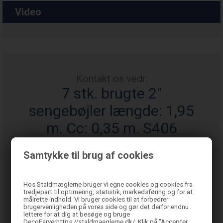
Video
Kontakt os vedr.
7 stk. brugte 2"
sengebøjler længde: 1,95
m. Cc: 0,35 m. S406
Samtykke til brug af cookies
Hos Staldmæglerne bruger vi egne cookies og cookies fra
tredjepart til optimering, statistik, markedsføring og for at
målrette indhold. Vi bruger cookies til at forbedrer
brugervenligheden på vores side og gør det derfor endnu
lettere for at dig at besøge og bruge
DecoFarverhttps://staldmaeglerne.dk/. Klik på "Accepter