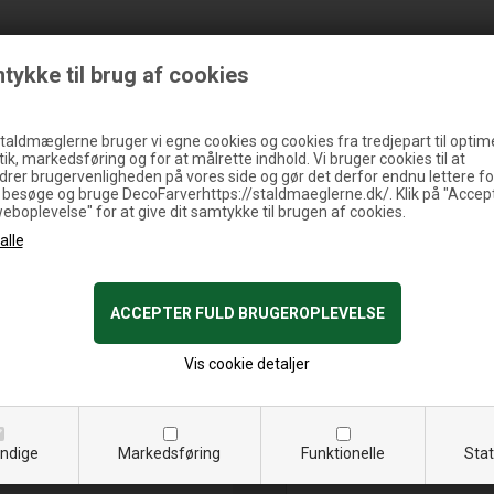
tykke til brug af cookies
taldmæglerne bruger vi egne cookies og cookies fra tredjepart til optim
tik, markedsføring og for at målrette indhold. Vi bruger cookies til at
drer brugervenligheden på vores side og gør det derfor endnu lettere fo
9 stk. brugte
t besøge og bruge DecoFarverhttps://staldmaeglerne.dk/. Klik på "Accep
weboplevelse" for at give dit samtykke til brugen af cookies.
C
Vis cookie detaljer
ndige
Markedsføring
Funktionelle
Stat