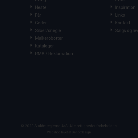
Heste
Inspiration
Får
Links
Geder
Kontakt
Siloer/snegle
Salgs og le
Malkerobotter
Kataloger
RMA / Reklamation
© 2023 Staldmæglerne A/S. Alle rettigheder forbeholdes
Webshop lavet af Dandodesign