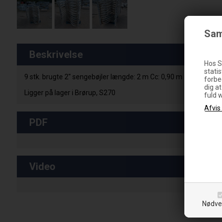
Sam
Beskrivelse
Hos S
statis
9 stk. brugte 2" sengebøjler længde: 2 m Cc: 0,90 m
forbe
dig a
Ligger på lager i Brørup, S270
fuld 
PDF
Video
Nødve