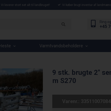
Vi leverer stort set alt til landbruget!
Vi køber brugt inventar af landmænd
Ring og
+45 7
Heste
Varmtvandsbeholdere
9 stk. brugte 2" s
m S270
Varenr.:
33511007084