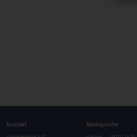
Kontakt
Åbningstider
Staldmæglerne A/S
Mandag
08.00 - 16.30