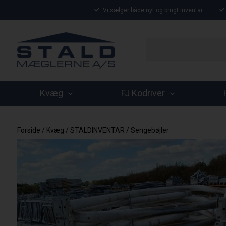
Vi sælger både nyt og brugt inventar
Kvæg
FJ Kodriver
Forside
/
Kvæg
/
STALDINVENTAR
/
Sengebøjler