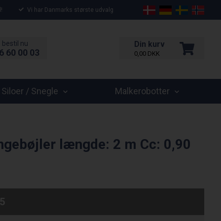
!
Vi har Danmarks største udvalg
 bestil nu
Din kurv
6 60 00 03
0,00
DKK
Siloer / Snegle
Malkerobotter
engebøjler længde: 2 m Cc: 0,90
5