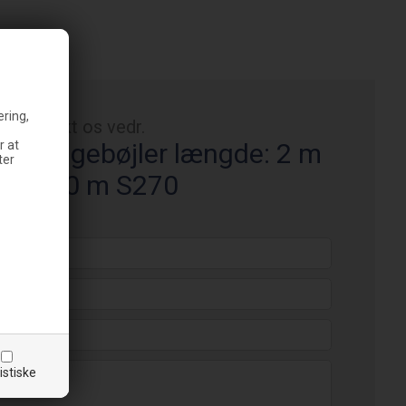
ering,
Kontakt os vedr.
r at
 2" sengebøjler længde: 2 m
ter
c: 0,90 m S270
istiske