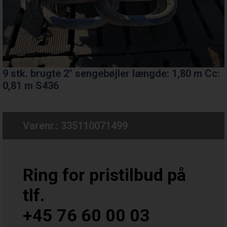
9 stk. brugte 2" sengebøjler længde: 1,80 m Cc:
0,81 m S436
Varenr.:
335110071499
Ring for pristilbud på
tlf.
+45 76 60 00 03