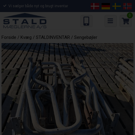
Vi sælger både nyt og brugt inventar
0
Forside
/
Kvæg
/
STALDINVENTAR
/
Sengebøjler