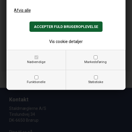
Vis cookie detaljer
Nødvendige
Markedsføring
Funktionelle
Statistiske
Kontakt
Staldmæglerne A/S
Tirslundvej 34
DK-6650 Brørup