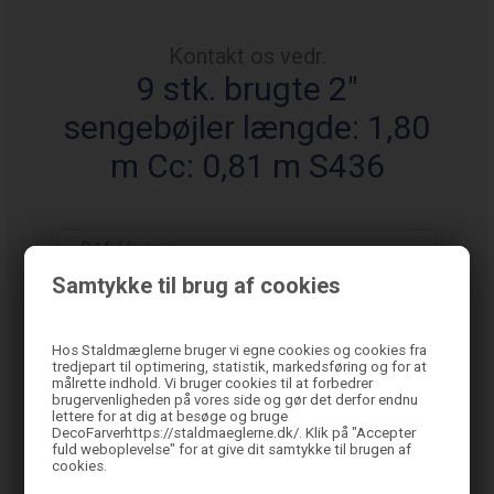
Kontakt os vedr.
9 stk. brugte 2"
sengebøjler længde: 1,80
m Cc: 0,81 m S436
Samtykke til brug af cookies
Hos Staldmæglerne bruger vi egne cookies og cookies fra
tredjepart til optimering, statistik, markedsføring og for at
målrette indhold. Vi bruger cookies til at forbedrer
brugervenligheden på vores side og gør det derfor endnu
lettere for at dig at besøge og bruge
DecoFarverhttps://staldmaeglerne.dk/. Klik på "Accepter
fuld weboplevelse" for at give dit samtykke til brugen af
cookies.