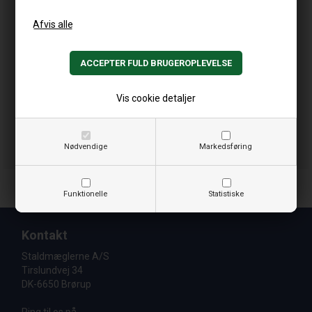
Vis cookie detaljer
Nødvendige
Markedsføring
Funktionelle
Statistiske
Kontakt
Staldmæglerne A/S
Tirslundvej 34
DK-6650 Brørup