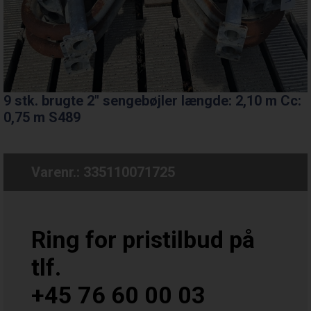
9 stk. brugte 2" sengebøjler længde: 2,10 m Cc:
0,75 m S489
Varenr.:
335110071725
Ring for pristilbud på
tlf.
+45 76 60 00 03