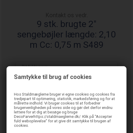
Kontakt os vedr.
9 stk. brugte 2"
sengebøjler længde: 2,10
m Cc: 0,75 m S489
Samtykke til brug af cookies
Hos Staldmæglerne bruger vi egne cookies og cookies fra
tredjepart til optimering, statistik, markedsføring og for at
målrette indhold. Vi bruger cookies til at forbedrer
brugervenligheden på vores side og gør det derfor endnu
lettere for at dig at besøge og bruge
DecoFarverhttps://staldmaeglerne.dk/. Klik på "Accepter
fuld weboplevelse" for at give dit samtykke til brugen af
cookies.