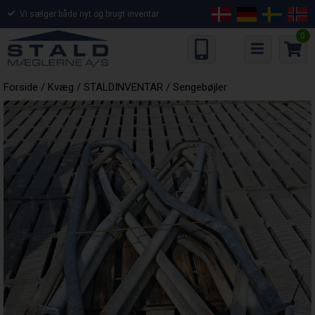
Vi sælger både nyt og brugt inventar
0
Forside
/
Kvæg
/
STALDINVENTAR
/
Sengebøjler