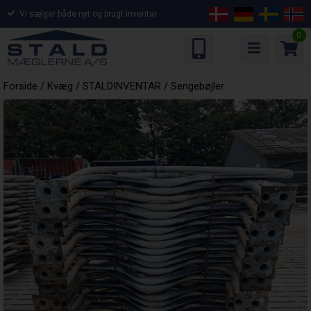
Vi sælger både nyt og brugt inventar
0
Forside
/
Kvæg
/
STALDINVENTAR
/
Sengebøjler