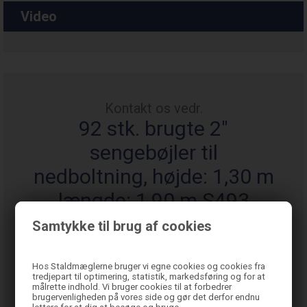
Video
Kontakt os vedr.
92 stk. brugte 2"
sengebøjler til
nedboltning, højde: 1,30 m
længde: 1,90 m S493
Samtykke til brug af cookies
Hos Staldmæglerne bruger vi egne cookies og cookies fra
tredjepart til optimering, statistik, markedsføring og for at
målrette indhold. Vi bruger cookies til at forbedrer
brugervenligheden på vores side og gør det derfor endnu