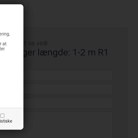
ering,
Kontakt os vedr.
r at
ter
stolslåger længde: 1-2 m R1
istiske