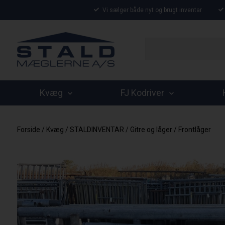
Vi sælger både nyt og brugt inventar
Kvæg
FJ Kodriver
Forside
/
Kvæg
/
STALDINVENTAR
/
Gitre og låger
/
Frontlåger