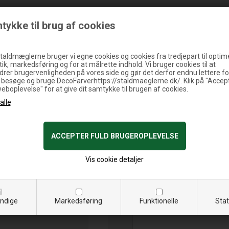
tykke til brug af cookies
taldmæglerne bruger vi egne cookies og cookies fra tredjepart til optim
tik, markedsføring og for at målrette indhold. Vi bruger cookies til at
drer brugervenligheden på vores side og gør det derfor endnu lettere fo
t besøge og bruge DecoFarverhttps://staldmaeglerne.dk/. Klik på "Accep
Brugte kirke
ering (mangler et bøjet
weboplevelse" for at give dit samtykke til brugen af cookies.
tering
tering
tering
tering
ering
Vis cookie detaljer
ndige
Markedsføring
Funktionelle
Stat