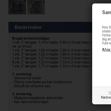
Sam
Beskrivelse
Hos S
statis
forbe
Brugte kirkestolslåger:
dig a
1 stk. 2" længde: 1,14 m højde: 0,90 m 3-huls halsv. 14 cm 2.sort
fuld 
rør op til hul)
1 stk. 2" længde: 1,05 m højde: 1,00 m 3-huls halsv. 14 cm 1.sor
1 stk. 2" længde: 1,22 m højde: 1,00 m 3-huls halsv. 13 cm 1.sor
1 stk. 2" længde: 1,37 m højde: 1,10 m 2-huls halsv. 20 cm 2.sor
8 stk. 2" længde: 1,35 m højde: 1,10 m 2-huls halsv. 20 cm 1.sor
1 stk. 2" længde: 1,71 m højde: 1,10 m 4-huls halsv. 16 cm 1.sort
1. sortering
- Gitrene har ender
- Pletvis overfladerust kan forekomme
- Slid på rør vil kunne ses
2. sortering
Nødve
- Muligvis manglende dele/ender
- Kan være lettere bøjet