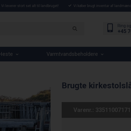
Vi leverer stort set alt til landbruget!
Vi køber brugt inventar af landmænd
Ring og
+45 7
Heste
Varmtvandsbeholdere
Brugte kirkestols
Varenr.:
33511007171