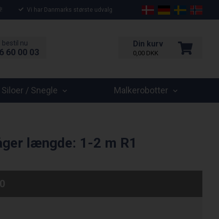
!
Vi har Danmarks største udvalg
 bestil nu
Din kurv
6 60 00 03
0,00
DKK
Siloer / Snegle
Malkerobotter
låger længde: 1-2 m R1
0