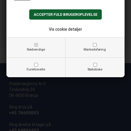
Vis cookie detaljer
Nødvendige
Markedsføring
Funktionelle
Statistiske
Kontakt
Staldmæglerne A/S
Tirslundvej 34
DK-6650 Brørup
Ring til os på
+45 76600003
Ring direkte til lager på
+45 69884403