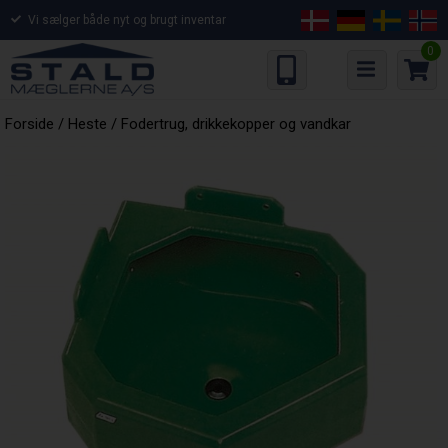
Vi sælger både nyt og brugt inventar
0
Forside
/
Heste
/
Fodertrug, drikkekopper og vandkar