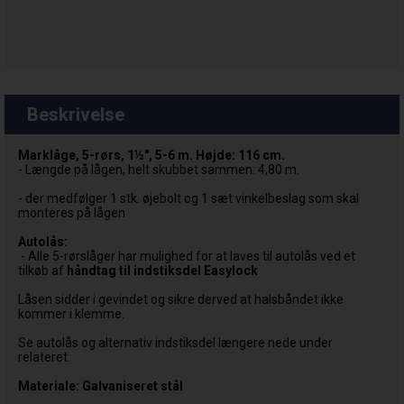
Beskrivelse
Marklåge, 5-rørs, 1½", 5-6 m. Højde: 116 cm.
- Længde på lågen, helt skubbet sammen: 4,80 m.
- der medfølger 1 stk. øjebolt og 1 sæt vinkelbeslag som skal
monteres på lågen
Autolås:
- Alle 5-rørslåger har mulighed for at laves til autolås ved et
tilkøb af
håndtag til indstiksdel Easylock
Låsen sidder i gevindet og sikre derved at halsbåndet ikke
kommer i klemme.
Se autolås og alternativ indstiksdel længere nede under
relateret.
Materiale: Galvaniseret stål