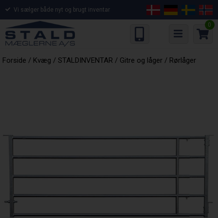
Vi sælger både nyt og brugt inventar
0
Forside
/
Kvæg
/
STALDINVENTAR
/
Gitre og låger
/
Rørlåger