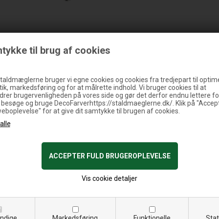
tykke til brug af cookies
taldmæglerne bruger vi egne cookies og cookies fra tredjepart til optim
tik, markedsføring og for at målrette indhold. Vi bruger cookies til at
drer brugervenligheden på vores side og gør det derfor endnu lettere fo
t besøge og bruge DecoFarverhttps://staldmaeglerne.dk/. Klik på "Accep
weboplevelse" for at give dit samtykke til brugen af cookies.
Stolpe 1,5 
Vis cookie detaljer
ndige
Markedsføring
Funktionelle
Stat