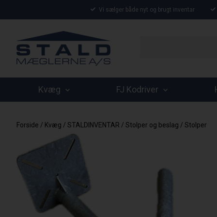
Vi sælger både nyt og brugt inventar
Kvæg
FJ Kodriver
Forside
/
Kvæg
/
STALDINVENTAR
/
Stolper og beslag
/
Stolper