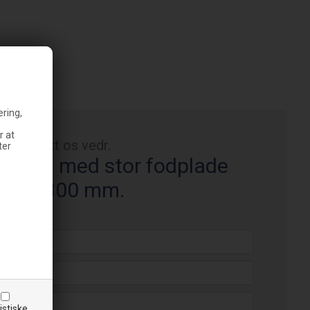
ering,
r at
Kontakt os vedr.
ter
m. 2½" med stor fodplade
300x300 mm.
istiske