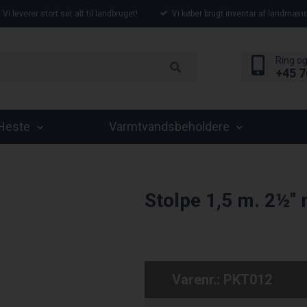
Vi leverer stort set alt til landbruget!
Vi køber brugt inventar af landmænd
Ring og
+45 7
Heste
Varmtvandsbeholdere
Stolpe 1,5 m. 2½"
Varenr.:
PKT012