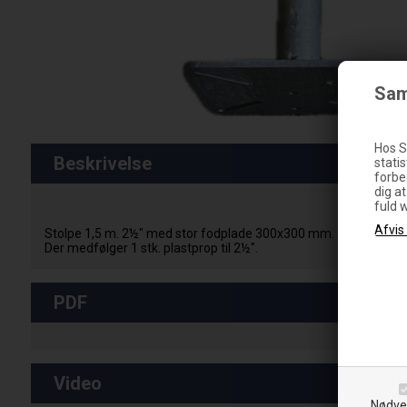
Sam
Hos S
Beskrivelse
statis
forbe
dig a
fuld 
Stolpe 1,5 m. 2½" med stor fodplade 300x300 mm.
Der medfølger 1 stk. plastprop til 2½".
PDF
Video
Nødve