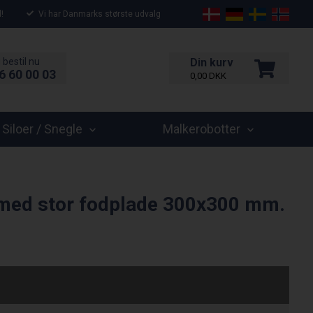
!
Vi har Danmarks største udvalg
 bestil nu
Din kurv
6 60 00 03
0,00
DKK
Siloer / Snegle
Malkerobotter
 med stor fodplade 300x300 mm.